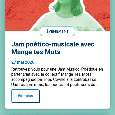
ÉVÉNEMENT
Jam poético-musicale avec
Mange tes Mots
27 mai 2026
Retrouvez-vous pour une Jam Musico-Poétique en
partenariat avec le collectif Mange Tes Mots
accompagnée par Inès Coville à la contrebasse.
Une fois par mois, les poètes et poétesses du
11ème arrondissement se retrouvent pour partager
leurs textes accompagné.e.s par un.e musicien.ne
Voir plus
différent.e à chaque fois ! Inscriptions via lien
Google Form qui sera mis en […]