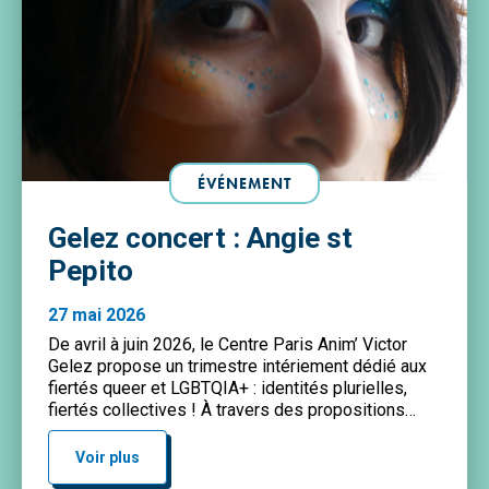
ÉVÉNEMENT
Gelez concert : Angie st
Pepito
27 mai 2026
De avril à juin 2026, le Centre Paris Anim’ Victor
Gelez propose un trimestre intériement dédié aux
fiertés queer et LGBTQIA+ : identités plurielles,
fiertés collectives ! À travers des propositions
artistiques et culturelles variées, le centre souhaite
créer des espaces de réflexion, d’échange et de
Voir plus
dialogue, ouverts à toustes. En juin, on a le […]