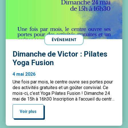
ÉVÉNEMENT
Dimanche de Victor : Pilates
Yoga Fusion
4 mai 2026
Une fois par mois, le centre ouvre ses portes pour
des activités gratuites et un goûter convivial. Ce
mois-ci, c’est Yoga Pilates Fusion ! Dimanche 24
mai de 15h à 16h30 Inscription à l’accueil du centre,
par téléphone au 01 55 28 87 90 ou par mail
à
gelez@paris.ifac.asso.fr
Voir plus