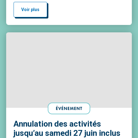
Lundi :Batterie, Piano, Couture, Danse classique,
Stretching, Pilates, Trompette Mardi :Batterie,
Voir plus
Capoeira, Samba, Comédie musicale, Échecs
Mercredi :Batterie, Théâtre, Arts plastiques Jeudi
:Saxophone et flûte, Atelier jazz, Guitare, Ukulélé […]
ÉVÉNEMENT
Annulation des activités
jusqu’au samedi 27 juin inclus