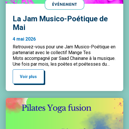
ÉVÉNEMENT
La Jam Musico-Poétique de
Mai
4 mai 2026
Retrouvez-vous pour une Jam Musico-Poétique en
partenariat avec le collectif Mange Tes
Mots accompagné par Saad Chainane à la musique.
Une fois par mois, les poètes et poétesses du
11ème arrondissement se retrouvent pour partager
leurs textes accompagné.e.s par un.e musicien.ne
Voir plus
différent.e à chaque fois ! Rendez-vous jeudi 7 mai
à partir de 19h Entrée libre Inscription […]