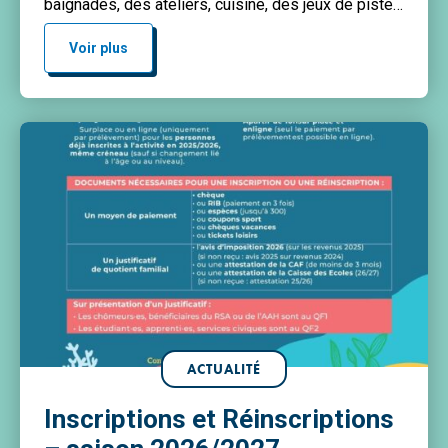
baignades, des ateliers, cuisine, des jeux de piste…
etc. Tout est réuni pour passer un bel été et profiter
de vacances riches en découvertes ! Retrouvez le
Voir plus
programme complet en […]
ACTUALITÉ
Inscriptions et Réinscriptions