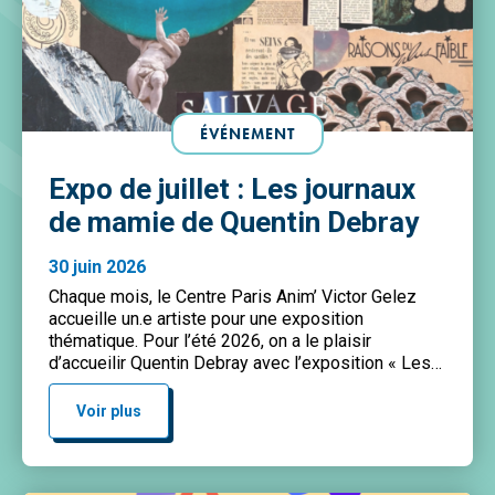
ÉVÉNEMENT
Expo de juillet : Les journaux
de mamie de Quentin Debray
30 juin 2026
Chaque mois, le Centre Paris Anim’ Victor Gelez
accueille un.e artiste pour une exposition
thématique. Pour l’été 2026, on a le plaisir
d’accueilir Quentin Debray avec l’exposition « Les
journeaux de mamie » J’ai toujours créé. Créer pour
projeter des visions, pour fédérer, pour faire
Voir plus
dialoguer les matières et les récits. Je propose un
travail responsable à […]